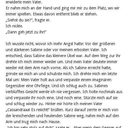
erwiderte mein Vater.
Er nahm mich an der Hand und ging mir mir zu dem Platz, wo wir
immer spielten. Etwas davon entfernt blieb er stehen.
„Siehst du sie?“, fragte er.
Ich nickte.
„Dann geh jetzt zu ihr!“
Ich wusste nicht, wovor ich mehr Angst hatte: Vor der größeren
und stärkeren Sabine oder vor meinem erbosten Vater. Ich
entschied, dass Sabine das kleinere Übel war. Auf dem Weg zur ihr
drehte ich mich immer wieder um. Und mein Vater deutete immer
wieder mit dem Arm nach vorne. Als ich Sabine erreicht hatte,
grinste sie mich an und schubste mich. Ich drehte mich ein letzte
Mal um: Mein Vater holt aus und verpasste einem imaginären
Gegenüber eine Ohrfeige. Und ich schlug auch zu. Sabines
verblüfftes Gesicht werde ich nie vergessen. Ich holte nochmals aus
und verpasste ihr noch eine. Und noch eine. Stürzte mich auf sie
und schlug wieder zu. Hinter mir hörte ich meinen Vater
„Cassandraaa! Es reiiicht!“ brüllen. Kurz darauf zerrte er mich von
der kreischenden und heulenden Sabine weg, nahm mich auf den
Arm und trug mich nach Hause.
„Ich bin sehr stolz auf dich“, sagte er. „Aber wenn dein Gegner auf