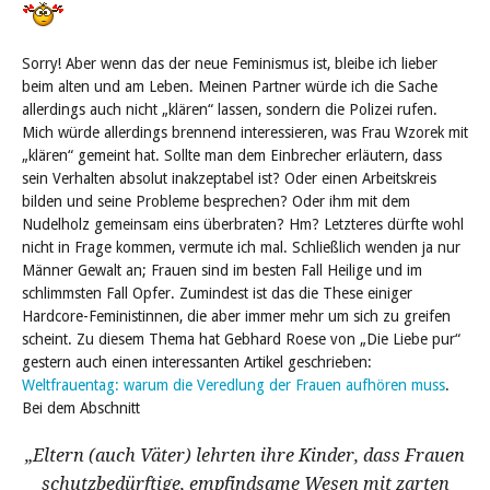
Sorry! Aber wenn das der neue Feminismus ist, bleibe ich lieber
beim alten und am Leben. Meinen Partner würde ich die Sache
allerdings auch nicht „klären“ lassen, sondern die Polizei rufen.
Mich würde allerdings brennend interessieren, was Frau Wzorek mit
„klären“ gemeint hat. Sollte man dem Einbrecher erläutern, dass
sein Verhalten absolut inakzeptabel ist? Oder einen Arbeitskreis
bilden und seine Probleme besprechen? Oder ihm mit dem
Nudelholz gemeinsam eins überbraten? Hm? Letzteres dürfte wohl
nicht in Frage kommen, vermute ich mal. Schließlich wenden ja nur
Männer Gewalt an; Frauen sind im besten Fall Heilige und im
schlimmsten Fall Opfer. Zumindest ist das die These einiger
Hardcore-Feministinnen, die aber immer mehr um sich zu greifen
scheint. Zu diesem Thema hat Gebhard Roese von „Die Liebe pur“
gestern auch einen interessanten Artikel geschrieben:
Weltfrauentag: warum die Veredlung der Frauen aufhören muss
.
Bei dem Abschnitt
„Eltern (auch Väter) lehrten ihre Kinder, dass Frauen
schutzbedürftige, empfindsame Wesen mit zarten