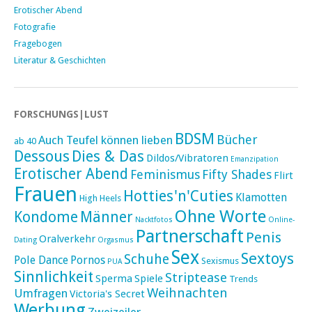
Erotischer Abend
Fotografie
Fragebogen
Literatur & Geschichten
FORSCHUNGS|LUST
BDSM
Bücher
Auch Teufel können lieben
ab 40
Dessous
Dies & Das
Dildos/Vibratoren
Emanzipation
Erotischer Abend
Feminismus
Fifty Shades
Flirt
Frauen
Hotties'n'Cuties
Klamotten
High Heels
Ohne Worte
Kondome
Männer
Nacktfotos
Online-
Partnerschaft
Penis
Oralverkehr
Dating
Orgasmus
Sex
Sextoys
Schuhe
Pole Dance
Pornos
Sexismus
PUA
Sinnlichkeit
Striptease
Sperma
Spiele
Trends
Weihnachten
Umfragen
Victoria's Secret
Werbung
Zweizeiler