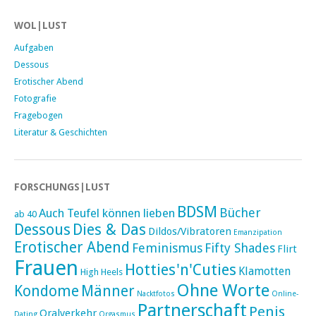
WOL|LUST
Aufgaben
Dessous
Erotischer Abend
Fotografie
Fragebogen
Literatur & Geschichten
FORSCHUNGS|LUST
BDSM
Bücher
Auch Teufel können lieben
ab 40
Dessous
Dies & Das
Dildos/Vibratoren
Emanzipation
Erotischer Abend
Feminismus
Fifty Shades
Flirt
Frauen
Hotties'n'Cuties
Klamotten
High Heels
Ohne Worte
Kondome
Männer
Nacktfotos
Online-
Partnerschaft
Penis
Oralverkehr
Dating
Orgasmus