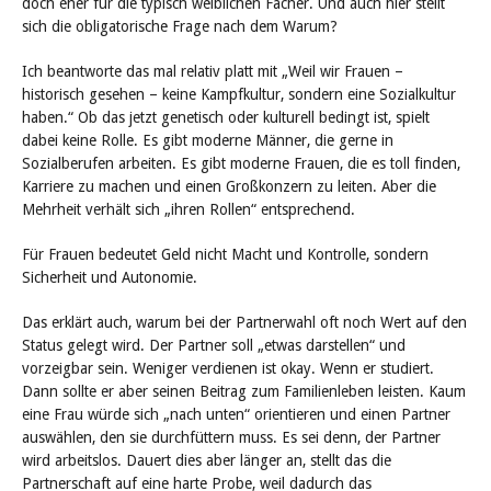
doch eher für die typisch weiblichen Fächer. Und auch hier stellt
sich die obligatorische Frage nach dem Warum?
Ich beantworte das mal relativ platt mit „Weil wir Frauen –
historisch gesehen – keine Kampfkultur, sondern eine Sozialkultur
haben.“ Ob das jetzt genetisch oder kulturell bedingt ist, spielt
dabei keine Rolle. Es gibt moderne Männer, die gerne in
Sozialberufen arbeiten. Es gibt moderne Frauen, die es toll finden,
Karriere zu machen und einen Großkonzern zu leiten. Aber die
Mehrheit verhält sich „ihren Rollen“ entsprechend.
Für Frauen bedeutet Geld nicht Macht und Kontrolle, sondern
Sicherheit und Autonomie.
Das erklärt auch, warum bei der Partnerwahl oft noch Wert auf den
Status gelegt wird. Der Partner soll „etwas darstellen“ und
vorzeigbar sein. Weniger verdienen ist okay. Wenn er studiert.
Dann sollte er aber seinen Beitrag zum Familienleben leisten. Kaum
eine Frau würde sich „nach unten“ orientieren und einen Partner
auswählen, den sie durchfüttern muss. Es sei denn, der Partner
wird arbeitslos. Dauert dies aber länger an, stellt das die
Partnerschaft auf eine harte Probe, weil dadurch das