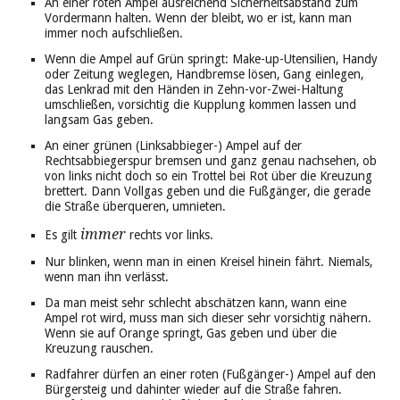
An einer roten Ampel ausreichend Sicherheitsabstand zum
Vordermann halten. Wenn der bleibt, wo er ist, kann man
immer noch aufschließen.
Wenn die Ampel auf Grün springt: Make-up-Utensilien, Handy
oder Zeitung weglegen, Handbremse lösen, Gang einlegen,
das Lenkrad mit den Händen in Zehn-vor-Zwei-Haltung
umschließen, vorsichtig die Kupplung kommen lassen und
langsam Gas geben.
An einer grünen (Linksabbieger-) Ampel auf der
Rechtsabbiegerspur bremsen und ganz genau nachsehen, ob
von links nicht doch so ein Trottel bei Rot über die Kreuzung
brettert. Dann Vollgas geben und die Fußgänger, die gerade
die Straße überqueren, umnieten.
immer
Es gilt
rechts vor links.
Nur blinken, wenn man in einen Kreisel hinein fährt. Niemals,
wenn man ihn verlässt.
Da man meist sehr schlecht abschätzen kann, wann eine
Ampel rot wird, muss man sich dieser sehr vorsichtig nähern.
Wenn sie auf Orange springt, Gas geben und über die
Kreuzung rauschen.
Radfahrer dürfen an einer roten (Fußgänger-) Ampel auf den
Bürgersteig und dahinter wieder auf die Straße fahren.