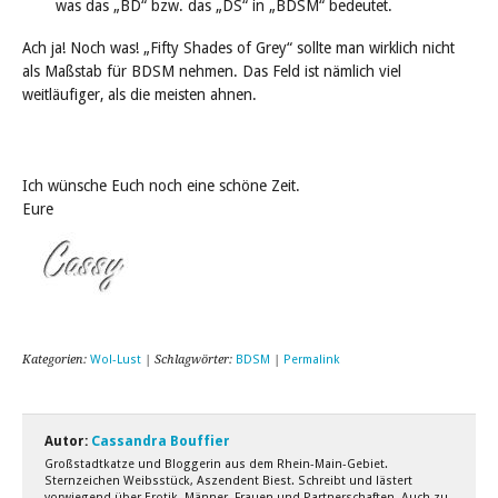
was das „BD“ bzw. das „DS“ in „BDSM“ bedeutet.
Ach ja! Noch was! „Fifty Shades of Grey“ sollte man wirklich nicht
als Maßstab für BDSM nehmen. Das Feld ist nämlich viel
weitläufiger, als die meisten ahnen.
Ich wünsche Euch noch eine schöne Zeit.
Eure
Kategorien:
Wol-Lust
| Schlagwörter:
BDSM
|
Permalink
Autor:
Cassandra Bouffier
Großstadtkatze und Bloggerin aus dem Rhein-Main-Gebiet.
Sternzeichen Weibsstück, Aszendent Biest. Schreibt und lästert
vorwiegend über Erotik, Männer, Frauen und Partnerschaften. Auch zu