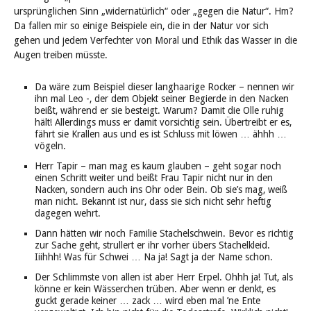
ursprünglichen Sinn „widernatürlich“ oder „gegen die Natur“. Hm?
Da fallen mir so einige Beispiele ein, die in der Natur vor sich
gehen und jedem Verfechter von Moral und Ethik das Wasser in die
Augen treiben müsste.
Da wäre zum Beispiel dieser langhaarige Rocker – nennen wir
ihn mal Leo -, der dem Objekt seiner Begierde in den Nacken
beißt, während er sie besteigt. Warum? Damit die Olle ruhig
hält! Allerdings muss er damit vorsichtig sein. Übertreibt er es,
fährt sie Krallen aus und es ist Schluss mit löwen … ähhh …
vögeln.
Herr Tapir – man mag es kaum glauben – geht sogar noch
einen Schritt weiter und beißt Frau Tapir nicht nur in den
Nacken, sondern auch ins Ohr oder Bein. Ob sie’s mag, weiß
man nicht. Bekannt ist nur, dass sie sich nicht sehr heftig
dagegen wehrt.
Dann hätten wir noch Familie Stachelschwein. Bevor es richtig
zur Sache geht, strullert er ihr vorher übers Stachelkleid.
Iiihhh! Was für Schwei … Na ja! Sagt ja der Name schon.
Der Schlimmste von allen ist aber Herr Erpel. Ohhh ja! Tut, als
könne er kein Wässerchen trüben. Aber wenn er denkt, es
guckt gerade keiner … zack … wird eben mal ’ne Ente