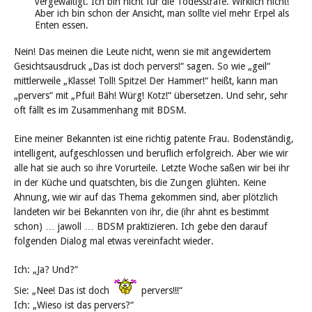
vergewaltigt. Ich bin nicht für die Todesstrafe. Wirklich nicht!
Aber ich bin schon der Ansicht, man sollte viel mehr Erpel als
Enten essen.
Nein! Das meinen die Leute nicht, wenn sie mit angewidertem
Gesichtsausdruck „Das ist doch pervers!“ sagen. So wie „geil“
mittlerweile „Klasse! Toll! Spitze! Der Hammer!“ heißt, kann man
„pervers“ mit „Pfui! Bäh! Würg! Kotz!“ übersetzen. Und sehr, sehr
oft fällt es im Zusammenhang mit BDSM.
Eine meiner Bekannten ist eine richtig patente Frau. Bodenständig,
intelligent, aufgeschlossen und beruflich erfolgreich. Aber wie wir
alle hat sie auch so ihre Vorurteile. Letzte Woche saßen wir bei ihr
in der Küche und quatschten, bis die Zungen glühten. Keine
Ahnung, wie wir auf das Thema gekommen sind, aber plötzlich
landeten wir bei Bekannten von ihr, die (ihr ahnt es bestimmt
schon) … jawoll … BDSM praktizieren. Ich gebe den darauf
folgenden Dialog mal etwas vereinfacht wieder.
Ich: „Ja? Und?“
Sie: „Nee! Das ist doch
pervers!!!“
Ich: „Wieso ist das pervers?“