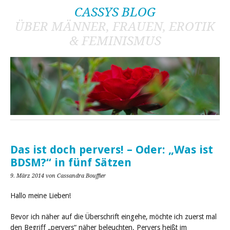
CASSYS BLOG
ÜBER MÄNNER, FRAUEN, EROTIK
& FEMINISMUS
Das ist doch pervers! – Oder: „Was ist
BDSM?“ in fünf Sätzen
9. März 2014
von Cassandra Bouffier
Hallo meine Lieben!
Bevor ich näher auf die Überschrift eingehe, möchte ich zuerst mal
den Begriff „pervers“ näher beleuchten. Pervers heißt im