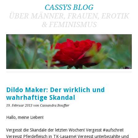
CASSYS BLOG
ÜBER MÄNNER, FRAUEN, EROTIK
& FEMINISMUS
Dildo Maker: Der wirklich und
wahrhaftige Skandal
19. Februar 2013
von Cassandra Bouffier
Hallo, meine Lieben!
Vergesst die Skandale der letzten Wochen! Vergesst #aufschrei!
Vergesst Pferdefleisch in TK-Lasagne! Vergesst unterbezahlte und