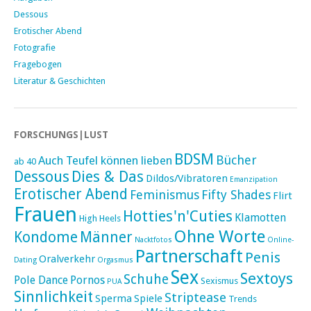
Dessous
Erotischer Abend
Fotografie
Fragebogen
Literatur & Geschichten
FORSCHUNGS|LUST
BDSM
Bücher
Auch Teufel können lieben
ab 40
Dessous
Dies & Das
Dildos/Vibratoren
Emanzipation
Erotischer Abend
Feminismus
Fifty Shades
Flirt
Frauen
Hotties'n'Cuties
Klamotten
High Heels
Ohne Worte
Kondome
Männer
Nacktfotos
Online-
Partnerschaft
Penis
Oralverkehr
Dating
Orgasmus
Sex
Sextoys
Schuhe
Pole Dance
Pornos
Sexismus
PUA
Sinnlichkeit
Striptease
Sperma
Spiele
Trends